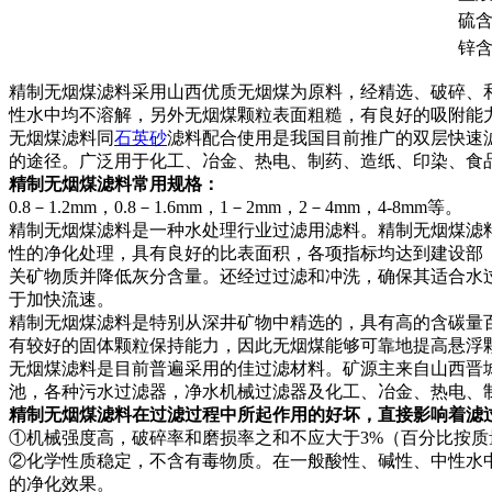
硫含
锌
精制无烟煤滤料采用山西优质无烟煤为原料，经精选、破碎、
性水中均不溶解，另外无烟煤颗粒表面粗糙，有良好的吸附能力
无烟煤滤料同
石英砂
滤料配合使用是我国目前推广的双层快速
的途径。广泛用于化工、冶金、热电、制药、造纸、印染、食
精制无烟煤滤料常用规格：
0.8－1.2mm，0.8－1.6mm，1－2mm，2－4mm，4-8mm等。
精制无烟煤滤料是一种水处理行业过滤用滤料。精制无烟煤滤
性的净化处理，具有良好的比表面积，各项指标均达到建设部（C
关矿物质并降低灰分含量。还经过过滤和冲洗，确保其适合水
于加快流速。
精制无烟煤滤料是特别从深井矿物中精选的，具有高的含碳量
有较好的固体颗粒保持能力，因此无烟煤能够可靠地提高悬浮
无烟煤滤料是目前普遍采用的佳过滤材料。矿源主来自山西晋
池，各种污水过滤器，净水机械过滤器及化工、冶金、热电、
精制无烟煤滤料在过滤过程中所起作用的好坏，直接影响着滤
①机械强度高，破碎率和磨损率之和不应大于3%（百分比按质
②化学性质稳定，不含有毒物质。在一般酸性、碱性、中性水中
的净化效果。