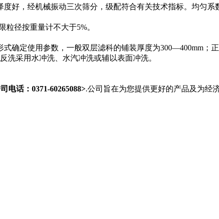
好，经机械振动三次筛分，级配符合有关技术指标。均匀系数（K60
限粒径按重量计不大于5%。
使用参数，一般双层滤科的铺装厚度为300—400mm；正常滤速
h。滤池反洗采用水冲洗、水汽冲洗或辅以表面冲洗。
：0371-60265088>
.公司旨在为您提供更好的产品及为经