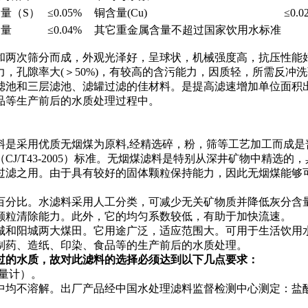
量（S）
≤0.05%
铜含量(Cu)
≤0.0
含量
≤0.04%
其它重金属含量不超过国家饮用水标准
和两次筛分而成，外观光泽好，呈球状，机械强度高，抗压性能
，孔隙率大(＞50%)，有较高的含污能力，因质轻，所需反冲
滤池和三层滤池、滤罐过滤的佳材料。是提高滤速增加单位面积
品等生产前后的水质处理过程中。
料是采用优质无烟煤为原料,经精选碎，粉，筛等工艺加工而成是
J/T43-2005）标准。无烟煤滤料是特别从深井矿物中精选
过滤之用。由于具有较好的固体颗粒保持能力，因此无烟煤能够
百分比。水滤料采用人工分类，可减少无关矿物质并降低灰分含
颗粒清除能力。此外，它的均匀系数较低，有助于加快流速。
城和阳城两大煤田。它用途广泛，适应范围大。可用于生活饮用
制药、造纸、印染、食品等的生产前后的水质处理。
过的水质，故对此滤料的选择必须达到以下几点要求：
量计）。
均不溶解。出厂产品经中国水处理滤料监督检测中心测定：盐酸可溶