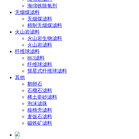
海绵铁除氧剂
无烟煤滤料
无烟煤滤料
精制无烟煤滤料
火山岩滤料
火山岩生物滤料
火山岩滤料
纤维球滤料
863滤料
纤维球滤料
彗星式纤维球滤料
其他
鹅卵石
石榴石滤料
稀土瓷砂滤料
泡沫滤珠
核桃壳滤料
麦饭石滤料
磁铁矿滤料