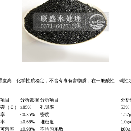
强度高，化学性质稳定，不含有毒有害物质，在一般酸性，碱性
析项目
分析数据
分析项目
分析
定碳（Ｃ）
≥85%
孔隙率
53%
损率
≤0.35%
密度
1.57
碎率
≤0.68%
堆密度
1.0g
酸可溶率
≤0.98%
不均匀系数
k80≤