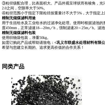
③粒径级配合理，比表面积大。产品外观呈球状而有棱角，光泽度
2.0之间，空隙率大于50%。
④粒径范围小于指定下限粒径按重量计不大于5%，大于指定上
精制无烟煤滤料用途
用于生括给水及工业给水的过滤净化处理。使用时根据滤池的形式确定
度450mm，正常滤速18—20m／h，强制滤速20～25m／
精制无烟煤滤料包装
使用织物袋包装，净重50kg。
如需订购此产品或帮助请致电：
<巩义市联盛水处理材料有限公司电话
希望与您建立长期的、追求更高价值的合作关系！
同类产品